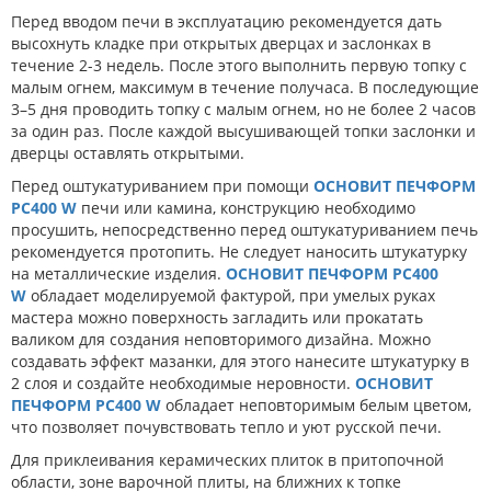
Перед вводом печи в эксплуатацию рекомендуется дать
высохнуть кладке при открытых дверцах и заслонках в
течение 2-3 недель. После этого выполнить первую топку с
малым огнем, максимум в течение получаса. В последующие
3–5 дня проводить топку с малым огнем, но не более 2 часов
за один раз. После каждой высушивающей топки заслонки и
дверцы оставлять открытыми.
Перед оштукатуриванием при помощи
ОСНОВИТ ПЕЧФОРМ
PC400 W
печи или камина, конструкцию необходимо
просушить, непосредственно перед оштукатуриванием печь
рекомендуется протопить. Не следует наносить штукатурку
на металлические изделия.
ОСНОВИТ ПЕЧФОРМ PC400
W
обладает моделируемой фактурой, при умелых руках
мастера можно поверхность загладить или прокатать
валиком для создания неповторимого дизайна. Можно
создавать эффект мазанки, для этого нанесите штукатурку в
2 слоя и создайте необходимые неровности.
ОСНОВИТ
ПЕЧФОРМ PC400 W
обладает неповторимым белым цветом,
что позволяет почувствовать тепло и уют русской печи.
Для приклеивания керамических плиток в притопочной
области, зоне варочной плиты, на ближних к топке